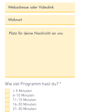
P
Wie viel Programm hast du?
*
f
< 5 Minuten
l
6-10 Minuten
i
11-15 Minuten
c
16-20 Minuten
h
21-30 Minuten
t