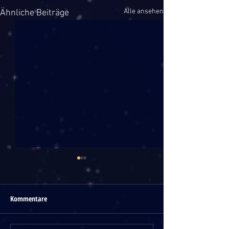
Alle ansehen
Ähnliche Beiträge
Kommentare
Benni Stark
Daphne de Luxe