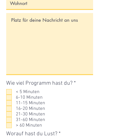
P
Wie viel Programm hast du?
*
f
< 5 Minuten
l
6-10 Minuten
i
11-15 Minuten
c
16-20 Minuten
h
21-30 Minuten
t
31-60 Minuten
f
> 60 Minuten
e
l
P
Worauf hast du Lust?
*
d