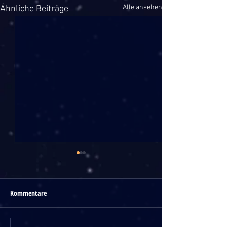
Alle ansehen
Ähnliche Beiträge
Kommentare
Roy Reinker
Werner Momsen